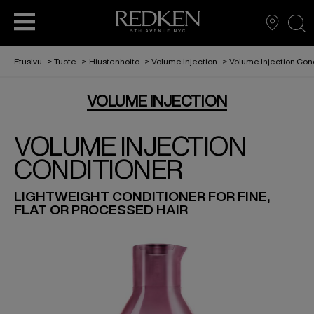
sea
Etusivu
>
Tuote
>
Hiustenhoito
>
Volume Injection
>
Volume Injection Con
VOLUME INJECTION
HIUSTENHOITO
HIUSTENHOITO
TARINAMME
EDUCATION
MUOTOILU
HIUSVÄRIT
VOLUME INJECTION
CONDITIONER
L'ORÉAL PARTNER SHOP
AMBASSADORIMME
HIUSVÄRIT
LIGHTWEIGHT CONDITIONER FOR FINE,
FLAT OR PROCESSED HAIR
MUOTOILU
REDKEN TRIBE