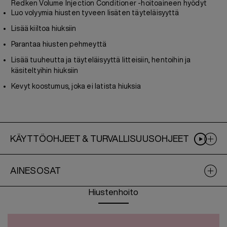
Redken Volume Injection Conditioner -hoitoaineen hyödyt
Luo volyymia hiusten tyveen lisäten täyteläisyyttä
Lisää kiiltoa hiuksiin
Parantaa hiusten pehmeyttä
Lisää tuuheutta ja täyteläisyyttä litteisiin, hentoihin ja
käsiteltyihin hiuksiin
Kevyt koostumus, joka ei latista hiuksia
KÄYTTÖOHJEET & TURVALLISUUSOHJEET
AINESOSAT
Hiustenhoito