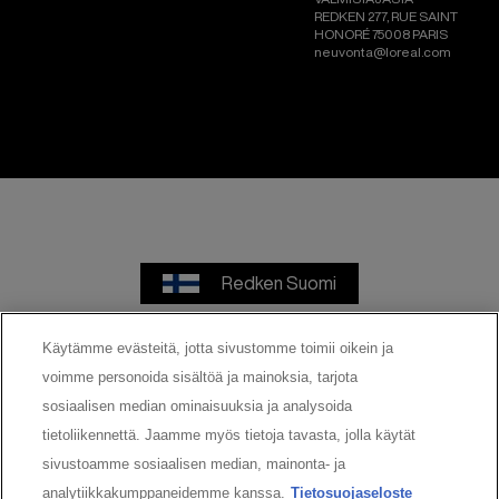
REDKEN 277, RUE SAINT
HONORÉ 75008 PARIS
neuvonta@loreal.com
Redken Suomi
Käytämme evästeitä, jotta sivustomme toimii oikein ja
voimme personoida sisältöä ja mainoksia, tarjota
Käyttöehdot
Tietosuojaseloste
sosiaalisen median ominaisuuksia ja analysoida
tietoliikennettä. Jaamme myös tietoja tavasta, jolla käytät
Cookie Settings
sivustoamme sosiaalisen median, mainonta- ja
analytiikkakumppaneidemme kanssa.
Tietosuojaseloste