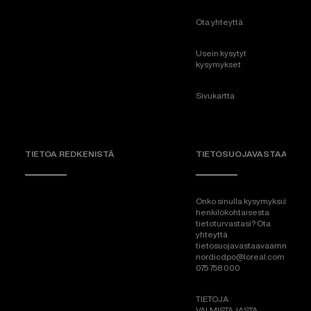
Ota yhteyttä
Usein kysytyt
kysymykset
Sivukartta
TIETOA REDKENISTÄ
TIETOSUOJAVASTAAVA
Onko sinulla kysymyksiä
henkilökohtaisesta
tietoturvastasi? Ota
yhteyttä
tietosuojavastaavaamme:
nordicdpo@loreal.com &
075 758 000
TIETOJA
VALMISTAJASTA