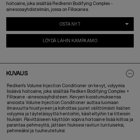
hoitoaine, joka sisältää Redkenin Bodifying Complex -
ainesosayhdistelmän, jossa on Filloxanea.
LÖYDÄ LÄHIN KAMPAAMO
KUVAUS
Redken's Volume Injection Conditioner on kevyt, volyymia
lisäävä hoitoaine, joka sisältää Redken Bodifying Complex +
Filloxane -ainesosayhdisteen. Kevyen koostumuksensa
ansiosta Volume Injection Conditioner auttaa luomaan
ilmavuutta hiustyveen ja kohottaa juuret välittömästi lisäten
volyymia ja täyteläisyyttä hentoihin, käsiteltyihin tai litteisiin
hiuksiin. Päivittäiseen käyttöön sopiva hoitoaine lisää kiiltoa ja
parantaa pehmeyttä, jättäen hiuksesi ravitun tuntuiseksi,
pehmeäksi ja tuuheutetuksi.