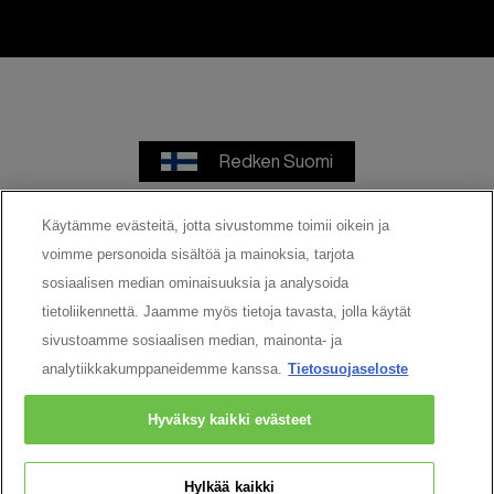
Redken Suomi
Käytämme evästeitä, jotta sivustomme toimii oikein ja
voimme personoida sisältöä ja mainoksia, tarjota
Käyttöehdot
Tietosuojaseloste
sosiaalisen median ominaisuuksia ja analysoida
tietoliikennettä. Jaamme myös tietoja tavasta, jolla käytät
Cookie Settings
sivustoamme sosiaalisen median, mainonta- ja
analytiikkakumppaneidemme kanssa.
Tietosuojaseloste
© 2026 Redken. Kaikki oikeudet pidätetään
Hyväksy kaikki evästeet
Hylkää kaikki