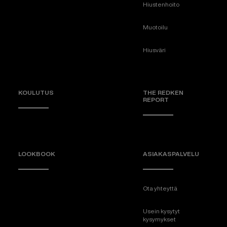
Hiustenhoito
Muotoilu
Hiusväri
KOULUTUS
THE REDKEN
REPORT
LOOKBOOK
ASIAKASPALVELU
Ota yhteyttä
Usein kysytyt
kysymykset