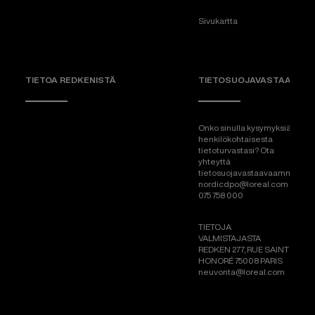
Sivukartta
TIETOA REDKENISTÄ
TIETOSUOJAVASTAAVA
Onko sinulla kysymyksiä
henkilökohtaisesta
tietoturvastasi? Ota
yhteyttä
tietosuojavastaavaamme:
nordicdpo@loreal.com &
075 758 000
TIETOJA
VALMISTAJASTA
REDKEN 277, RUE SAINT
HONORÉ 75008 PARIS
neuvonta@loreal.com