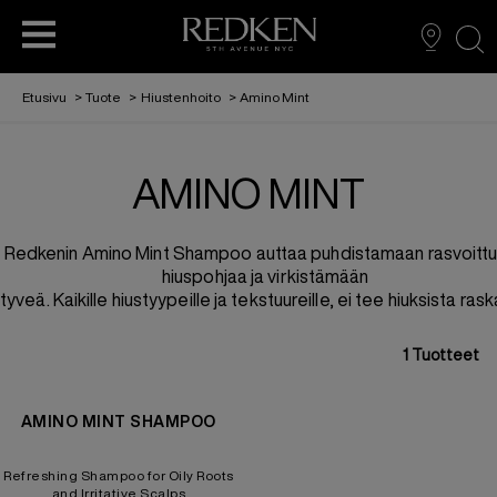
sea
Etusivu
>
Tuote
>
Hiustenhoito
>
Amino Mint
AMINO MINT
HIUSTENHOITO
HIUSTENHOITO
TARINAMME
EDUCATION
MUOTOILU
HIUSVÄRIT
Redkenin Amino Mint Shampoo auttaa puhdistamaan rasvoitt
L'ORÉAL PARTNER SHOP
AMBASSADORIMME
HIUSVÄRIT
hiuspohjaa ja virkistämään
tyveä. Kaikille hiustyypeille ja tekstuureille, ei tee hiuksista rask
MUOTOILU
1
Tuotteet
AMINO MINT SHAMPOO
REDKEN TRIBE
Refreshing Shampoo for Oily Roots
and Irritative Scalps