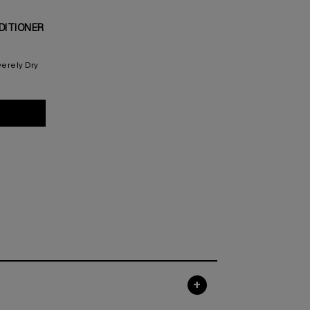
DITIONER
verely Dry
oft Mega Curls Conditioner