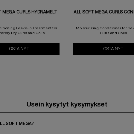
T MEGA CURLS HYDRAMELT
ALL SOFT MEGA CURLS CON
itioning Leave-In Treatment for
Moisturizing Conditioner for Se
erely Dry Curls and Coils
Curls and Coils
OSTA NYT
All Soft Mega Curls Hydramelt
OSTA NYT
All S
Usein kysytyt kysymykset
ALL SOFT MEGA?