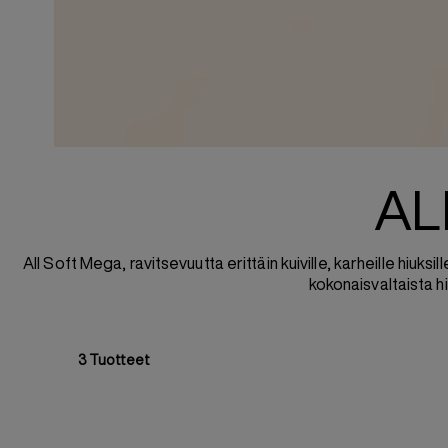
AL
All Soft Mega, ravitsevuutta erittäin kuiville, karheille hiuk
kokonaisvaltaista 
3
Tuotteet