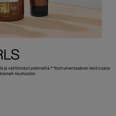
RLS
iltä ja välittömästi pehmeiltä.* *Instrumentaalinen testi osana
dramelt-hiushoidon.