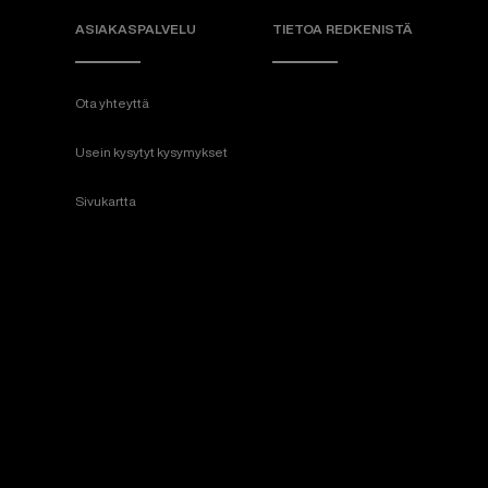
ASIAKASPALVELU
TIETOA REDKENISTÄ
Ota yhteyttä
Usein kysytyt kysymykset
Sivukartta