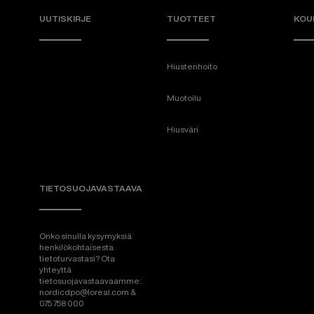
UUTISKIRJE
TUOTTEET
KOU
Hiustenhoito
Muotoilu
Hiusväri
TIETOSUOJAVASTAAVA
Onko sinulla kysymyksiä
henkilökohtaisesta
tietoturvastasi? Ota
yhteyttä
tietosuojavastaavaamme:
nordicdpo@loreal.com &
075 758 000