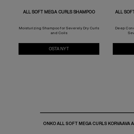
ALL SOFT MEGA CURLS SHAMPOO
ALL SOF
Moisturizing Shampoo for Severely Dry Curls
Deep Cond
and Coils
Sev
OSTA NYT
All Soft Mega Curls Shampoo
ONKO ALL SOFT MEGA CURLS KORVAAVA 