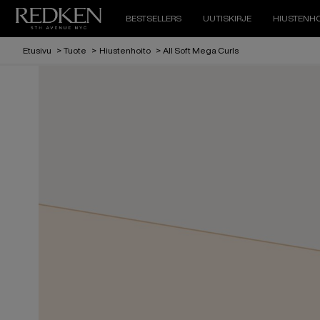
BESTSELLERS
UUTISKIRJE
HIUSTENHO
Etusivu
>
Tuote
>
Hiustenhoito
>
All Soft Mega Curls