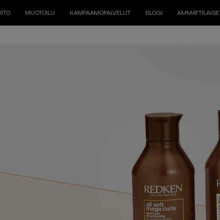
ITO
MUOTOILU
KAMPAAMOPALVELUT
BLOGI
AMMATTILAISE