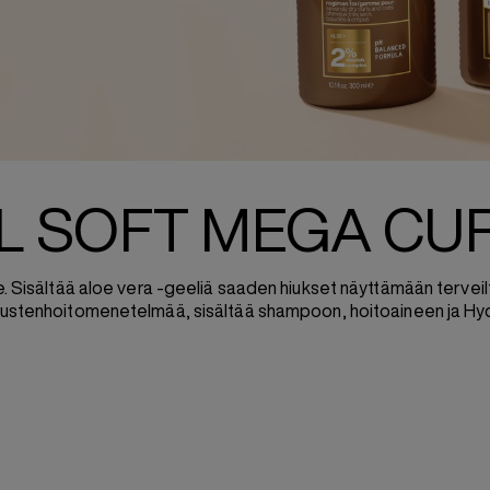
L SOFT MEGA CU
sille. Sisältää aloe vera -geeliä saaden hiukset näyttämään terve
hiustenhoitomenetelmää, sisältää shampoon, hoitoaineen ja Hy