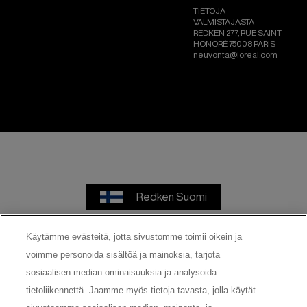
TIETOJA
VALMISTAJASTA
REDKEN 277, RUE SAINT
HONORÉ 75008 PARIS
neuvonta@loreal.com
Redken Suomi
Käytämme evästeitä, jotta sivustomme toimii oikein ja
voimme personoida sisältöä ja mainoksia, tarjota
Käyttöehdot
Tietosuojaseloste
sosiaalisen median ominaisuuksia ja analysoida
tietoliikennettä. Jaamme myös tietoja tavasta, jolla käytät
Cookie Settings