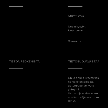
Ota yhteyttä
Usein kysytyt
kysymykset
Sivukartta
TIETOA REDKENISTÄ
TIETOSUOJAVASTAAVA
Onko sinulla kysymyksiä
henkilökohtaisesta
tietoturvastasi? Ota
yhteyttä
tietosuojavastaavaamme:
nordicdpo@loreal.com &
075 758 000