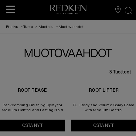
sea
Etusivu
>
Tuote
>
Muotoilu
>
Muotovaahdot
MUOTOVAAHDOT
HIUSTENHOITO
HIUSTENHOITO
TARINAMME
EDUCATION
MUOTOILU
HIUSVÄRIT
3
Tuotteet
L'ORÉAL PARTNER SHOP
AMBASSADORIMME
HIUSVÄRIT
ROOT TEASE
ROOT LIFTER
MUOTOILU
Backcombing Finishing Spray for
Full Body and Volume Spray Foam
Medium Control and Lasting Hold
with Medium Control
REDKEN TRIBE
OSTA NYT
Root Tease
OSTA NYT
Root Lifter