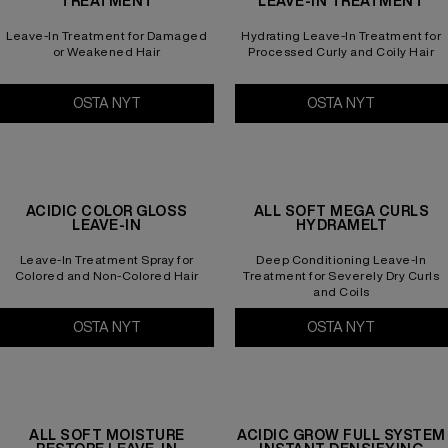
TREATMENT
LEAVE-IN TREATMENT
Leave-In Treatment for Damaged
Hydrating Leave-In Treatment for
or Weakened Hair
Processed Curly and Coily Hair
OSTA NYT
Extreme Anti-Snap Treatment
OSTA NYT
Acidic Bon
ACIDIC COLOR GLOSS
ALL SOFT MEGA CURLS
LEAVE-IN
HYDRAMELT
Leave-In Treatment Spray for
Deep Conditioning Leave-In
Colored and Non-Colored Hair
Treatment for Severely Dry Curls
and Coils
OSTA NYT
Acidic Color Gloss Leave-in
OSTA NYT
All Soft M
ALL SOFT MOISTURE
ACIDIC GROW FULL SYSTEM