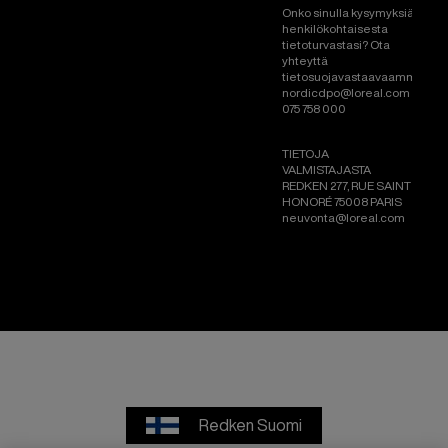
Onko sinulla kysymyksiä
henkilökohtaisesta
tietoturvastasi? Ota
yhteyttä
tietosuojavastaavaamme:
nordicdpo@loreal.com &
075 758 000
TIETOJA
VALMISTAJASTA
REDKEN 277, RUE SAINT
HONORÉ 75008 PARIS
neuvonta@loreal.com
Redken Suomi