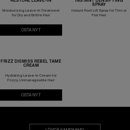
RESTORE LEAVE-IN
INSTANT DENSIFYING
SPRAY
Moisturizing Leave-In Treatment
Instant Root Lift Spray for Thin or
for Dry and Brittle Hair
Flat Hair
OSTA NYT
All Soft Moisture Restore Leave-In
FRIZZ DISMISS REBEL TAME
CREAM
Hydrating Leave-In Cream for
Frizzy, Unmanageable Hair
OSTA NYT
Frizz Dismiss Rebel Tame Cream
LÖYDÄ KAMPAAMO