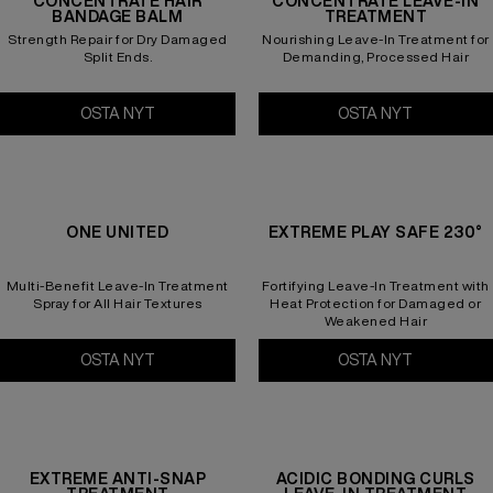
CONCENTRATE HAIR
CONCENTRATE LEAVE-IN
BANDAGE BALM
TREATMENT
Strength Repair for Dry Damaged
Nourishing Leave-In Treatment for
Split Ends.
Demanding, Processed Hair
OSTA NYT
Acidic Bonding Concentrate Hair Bandage Bal
OSTA NYT
Acidic Bon
ONE UNITED
EXTREME PLAY SAFE 230°
Multi-Benefit Leave-In Treatment
Fortifying Leave-In Treatment with
Spray for All Hair Textures
Heat Protection for Damaged or
Weakened Hair
OSTA NYT
One United
OSTA NYT
Extreme Pl
EXTREME ANTI-SNAP
ACIDIC BONDING CURLS