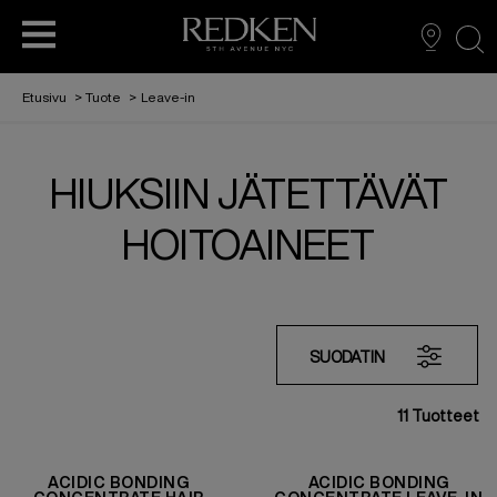
sea
Etusivu
>
Tuote
>
Leave-in
HIUKSIIN JÄTETTÄVÄT
HIUSTENHOITO
HIUSTENHOITO
TARINAMME
EDUCATION
MUOTOILU
HIUSVÄRIT
HOITOAINEET
L'ORÉAL PARTNER SHOP
AMBASSADORIMME
HIUSVÄRIT
MUOTOILU
SUODATIN
11
Tuotteet
REDKEN TRIBE
ACIDIC BONDING
ACIDIC BONDING