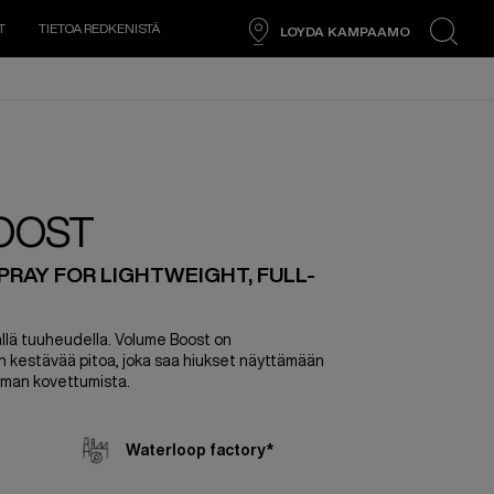
T
TIETOA REDKENISTÄ
LOYDA KAMPAAMO
search
OOST
PRAY FOR LIGHTWEIGHT, FULL-
llä tuuheudella. Volume Boost on
 kestävää pitoa, joka saa hiukset näyttämään
lman kovettumista.
Waterloop factory*