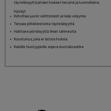
täyteläisyyttä pitäen hiukset kevyinä ja luonnollisina.
Hyödyt
Kohottaa juuret välittömästi ja lisää volyymia
Tarjoaa pitkäkestoista täyteläisyyttä
Hallitsee pörröisyyttä ilman tahmeutta
Koostumus, joka ei latista hiuksia
Kaikille hiustyypeille sopiva muotoilusuihke