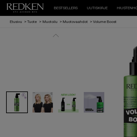
BESTSELLERS
UUTISKIRJE
HIUSTENHO
Etusivu
>
Tuote
>
Muotoilu
>
Muotovaahdot
>
Volume Boost