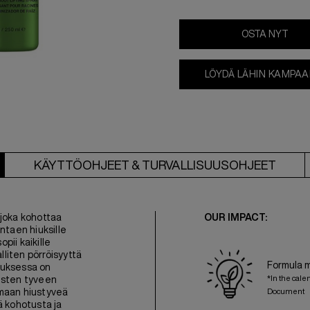
OSTA NYT
LÖYDÄ LÄHIN KAMPA
KÄYTTÖOHJEET & TURVALLISUUSOHJEET
 joka kohottaa
OUR IMPACT:
ntaen hiuksille
pii kaikille
lliten pörröisyyttä
Formula 
uksessa on
*In the cale
iusten tyveen
amaan hiustyveä
Document
ä kohotusta ja