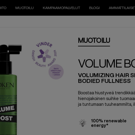
ITO
MUOTOILU
KAMPAAMOPALVELUT
BLOGI
AMMATTILAISE
MUOTOILU
VOLUME B
VOLUMIZING HAIR S
BODIED FULLNESS
Boostaa hiustyveä trendikkää
hienojakoinen suihke tuomaan
ja tuntumaan tuuheammilta, i
100% renewable
energy*