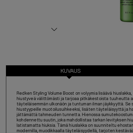
KUVAUS
Redken Styling Volume Boost on volyymia lisäävä hiuslakka,
hiustyveä välittömästi ja tarjoaa pitkäkestoista tuuheutta a
täyteläisemmän ulkonäön ja tuntuman ilman jäykkyyttä. Se so
hiustyypeille muotoilusuihkeeksi, lisäten täyteläisyyttä ja ha
jättämättä tahmeuden tunnetta. Hienossa sumutekoostum
kohdennettu suutin, joka mahdollistaa tarkan levityksen h
latistamatta hiuksia. Tämä hiuslakka on suunniteltu ehost
modernilla, muodikkaalla täyteläisyydellä, tarjoten kestävä