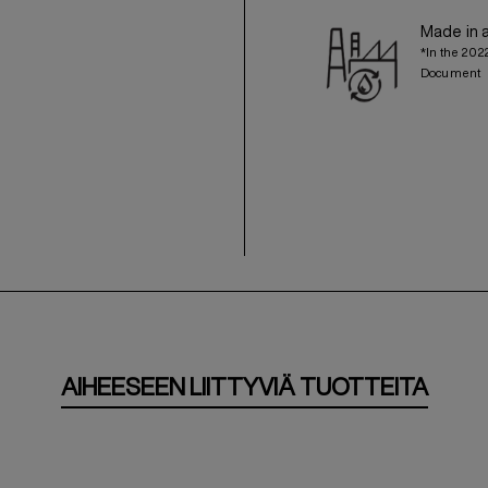
Made in 
*In the 202
Document
AIHEESEEN LIITTYVIÄ TUOTTEITA